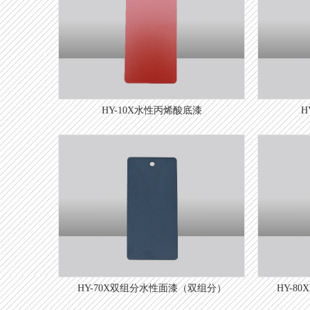
HY-10X水性丙烯酸底漆
H
HY-70X双组分水性面漆（双组分）
HY-8